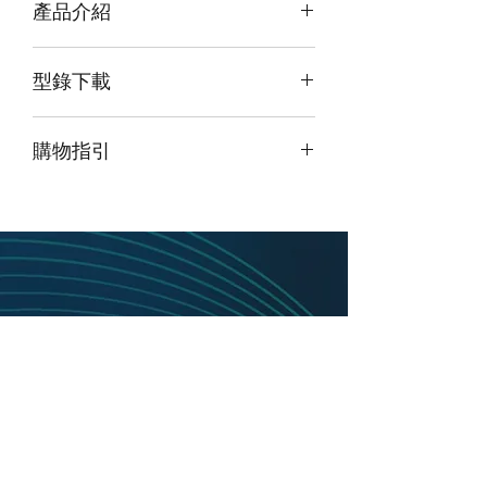
產品介紹
OEM719 是一種多頻、向後兼容的全球
型錄下載
導航衛星系統 (GNSS) 接收器。它的外
形尺寸和接埠與 NovAtel 流行的
請點擊我下載型錄
OEM615™ 和 OEM617™ 兼容。
購物指引
OEM719 有 555 個可用通道，能夠跟踪
所有當前和即將到來的星座和衛星信
由於此產品為高階產品，如須購買請
點
號，包括 GPS、GLONASS、Galileo、
擊頁面最上方「聯絡我們」並留下訊
北斗、QZSS 和 IRNSS。
息
，我們將盡快與您聯繫。
OEM719 可擴展以提供亞米到厘米級定
位，並可現場升級到所有 OEM7® 系列
固件選項。選項包括用於厘米級實時定
位的帶有 RTK 的 NovAtel
CORRECT™、用於分米級傳遞精度的
GLIDE® 和用於連續 3D 位置、速度和
姿態的 SPAN®。