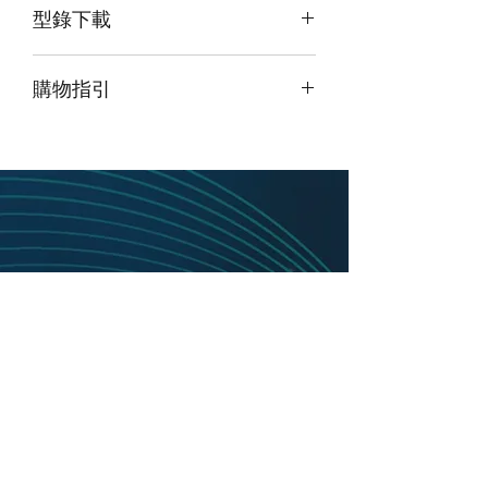
型錄下載
螺儀 (RLG) 和伺服加速度計。 UIMU-
HG 通過 12-28 VDC 電源輸入處理 IMU
請點擊我下載型錄
的電源要求，並使用定制的 NovAtel 接
購物指引
口將 IMU 數據提供給支持 SPAN® 的
GNSS/INS 接收器，例如 ProPak-V3™
由於此產品為高階產品，如須購買請
點
或 SPAN-SE™ . GNSS/INS 接收器使用
擊頁面最上方「聯絡我們」並留下訊
IMU 測量來計算高達 100 Hz 的混合
息
，我們將盡快與您聯繫。
GNSS/INS 位置、速度和姿態解。
HG1700 受國際武器貿易條例 (ITAR) 管
制，需要向美國以外的客戶出口批准。