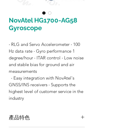
NovAtel HG1700-AG58
Gyroscope
‧ RLG and Servo Accelerometer ‧ 100
Hz data rate ‧ Gyro performance 1
degree/hour ‧ ITAR control ‧ Low noise
and stable bias for ground and air
measurements
‧ Easy integration with NovAtel's
GNSS/INS receivers ‧ Supports the
highest level of customer service in the
industry
產品特色
這是一款戰術級 IMU，包含環形激光陀