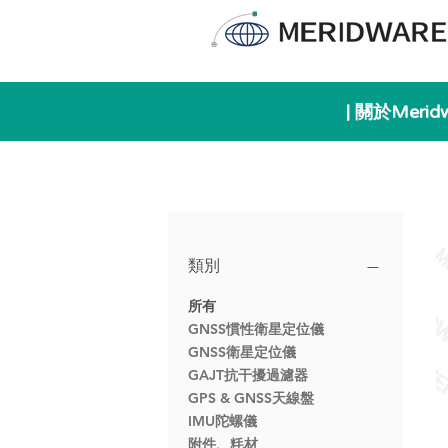
| 關於Merid
類別
所有
GNSS慣性衛星定位儀
GNSS衛星定位儀
GAJT抗干擾過濾器
GPS & GNSS天線盤
IMU陀螺儀
附件、粍材