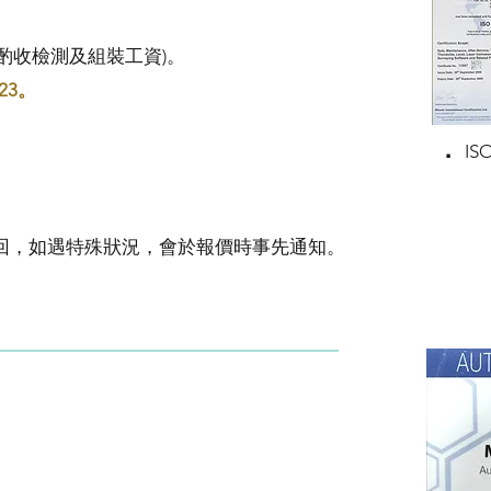
酌收檢測及組裝工資)。
23。
．
IS
回，如遇特殊狀況，會於報價時事先通知。