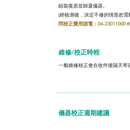
組裝復原並歸還儀器。
(經檢測後，決定不修的情形恕需
問校正費用請電：04-23011000 #
維修/校正時程
一般維修校正會在收件後隔天寄
儀器校正週期建議