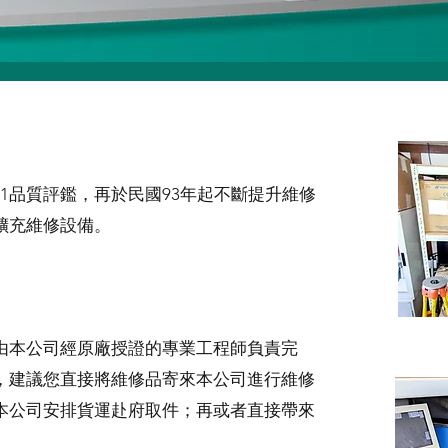
001品質評鑑，再於民國93年起不斷提升維修
擴充維修設備。
由本公司經原廠授證的專業工程師負責完
，建議您直接將維修品寄來本公司進行維修
本公司安排貨運赴府取件；再或者直接帶來