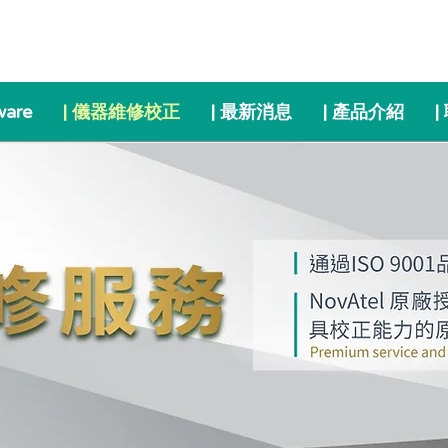
ware
| 儀器維修校正
| 最新消息
| 產品介紹
|