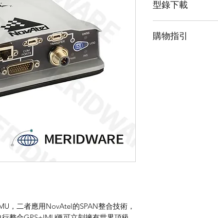
型錄下載
IMU，二者應用Nov
體，用戶不再需要費
請點擊我下載型錄
有世界頂級的NovAt
購物指引
由於此產品為高階
「聯絡我們」並留
MS IMU，二者應用NovAtel的SPAN整合技術，
行整合GPS+IMU便可立刻擁有世界頂級