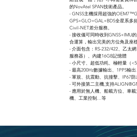
的NovAtel SPAN技術產品。
‧ GNSS主機採用超強的OEM7™
GPS+GLO+GAL+BDS全星系多
Civil-NET差分服務。
‧ 接收儀可同時收到GNSS+IMU
合運算，輸出完美的方位角及座
‧ 介面包含：RS-232/422、乙太
服務器）、內建16GB記憶體
‧ 小尺寸、超低功粍、極輕量（<5
‧ 最高200Hz數據輸出、1PPS輸出、M
‧ 軍規、抗震動、抗撞擊、IP67
‧ 可外接第二主機,支持ALIGN®
‧ 應用於無人機、船載方位、車載
機、工業控制…等