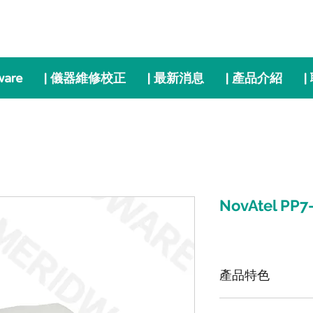
ware
| 儀器維修校正
| 最新消息
| 產品介紹
|
NovAtel P
產品特色
PwrPak7-E1（簡稱P