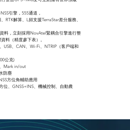
GNSS引擎，555通道，
頻、RTK解算、L頻支援TerraStar差分服務、
的資料，立刻採用NovAtel緊耦合引擎進行整
標資料（精度參下表）。
網、USB、CAN、Wi-Fi、NTRIP（客戶端和
00公克)
ark in/out
防水防塵
GNSS方位角輔助應用
方位、GNSS+INS、機械控制、自動農