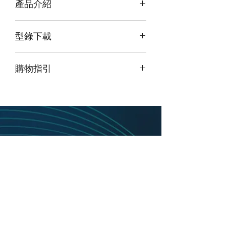
產品介紹
OEM7500 採用單面器件 SMD 貼片式
型錄下載
封裝設計，替代接插件的安裝方式，採
用 OEM7 系列最小尺寸，緊湊的外型
請點擊我下載型錄
設計、全新硬體平台、接口豐富，具有
購物指引
更高的CP值，為用戶提供釐米级差分定
位或 TerraStar 衛星差分訊號服務，支
由於此產品為高階產品，如須購買請
點
持 ALIGN、RAIM、GLIDE、
擊頁面最上方「聯絡我們」並留下訊
STEADYLINE 等專利技術。
息
，我們將盡快與您聯繫。