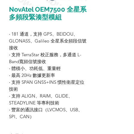
NovAtel OEM7500 全星系
多頻段緊湊型模組
‧ 181 通道，支持 GPS、BEIDOU、
GLONASS、Galileo 全星系全頻段信號
接收
‧ 支持 TerraStar 校正服務，多通道 L-
Band寬頻信號接收
‧ 體積小、功耗低、重量輕
‧ 最高 20Hz 數據更新率
‧ 支持 SPAN GNSS+INS 慣性衛星定位
技術
‧ 支持 ALIGN、RAIM、GLIDE、
STEADYLINE 等專利技術
‧ 豐富的通訊接口（LVCMOS、USB、
SPI、CAN）