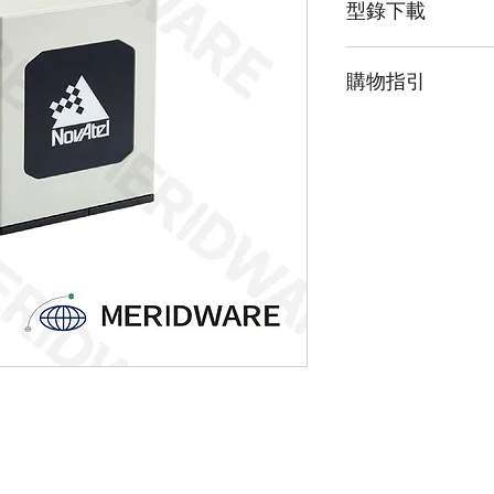
型錄下載
態矽加速度計。 IMU-
理 IMU 的電源要求
請點擊我下載LN20
IMU 數據提供給支持 
購物指引
請點擊我下載LN20
如 PwrPak7®。 G
算高達 200 Hz 的
由於此產品為高階
解。 LN200 受 
「聯絡我們」並留
批准。