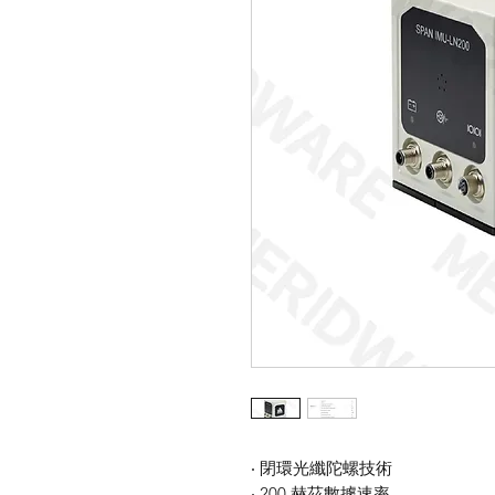
‧ 閉環光纖陀螺技術
‧ 200 赫茲數據速率