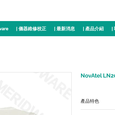
ware
| 儀器維修校正
| 最新消息
| 產品介紹
|
NovAtel L
產品特色
LN200 是一款戰