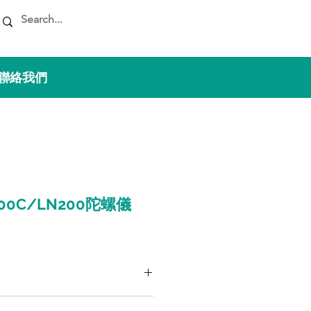
 聯絡我們
N200C/LN200陀螺儀
術級 IMU，包含閉環光纖陀螺儀和固