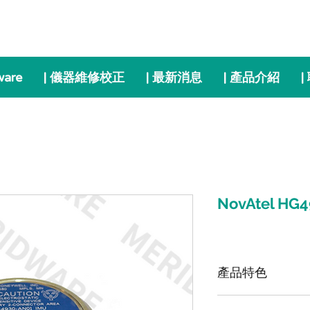
ware
| 儀器維修校正
| 最新消息
| 產品介紹
|
NovAtel H
產品特色
OEM-IMU-HG49