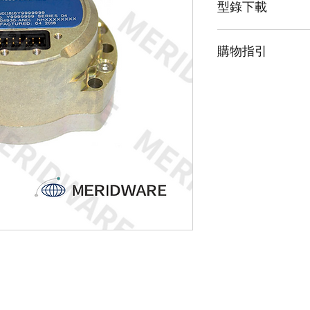
型錄下載
慣性測量單元 (IMU
以低功率運行，使
請點擊我下載型錄
合用於無人駕駛車輛
購物指引
全由商業組件組成
NovAtel 的同步位
由於此產品為高階
該 IMU 集成，以
「聯絡我們」並留
置、速度和姿態數據
上和地面應用的理